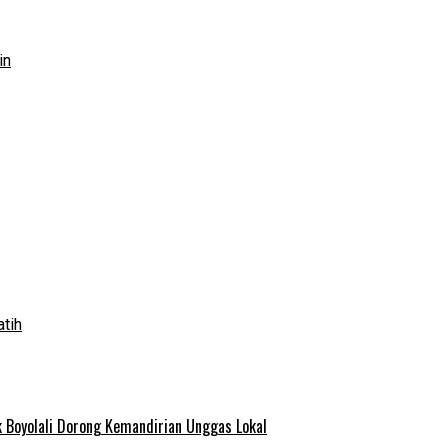
in
atih
 Boyolali Dorong Kemandirian Unggas Lokal