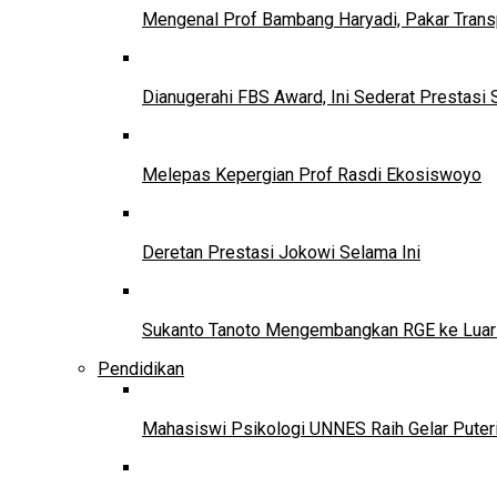
Mengenal Prof Bambang Haryadi, Pakar Trans
Dianugerahi FBS Award, Ini Sederat Prestasi 
Melepas Kepergian Prof Rasdi Ekosiswoyo
Deretan Prestasi Jokowi Selama Ini
Sukanto Tanoto Mengembangkan RGE ke Luar
Pendidikan
Mahasiswi Psikologi UNNES Raih Gelar Puter