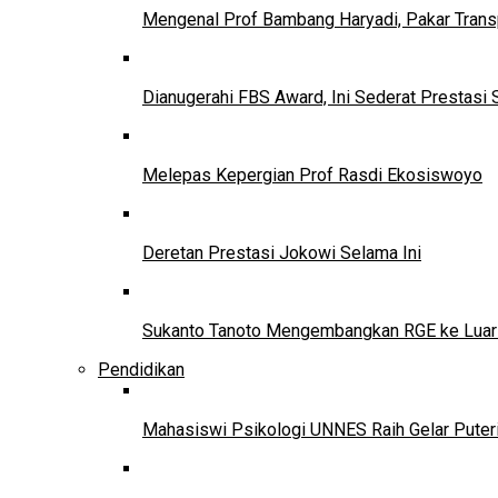
Mengenal Prof Bambang Haryadi, Pakar Trans
Dianugerahi FBS Award, Ini Sederat Prestasi 
Melepas Kepergian Prof Rasdi Ekosiswoyo
Deretan Prestasi Jokowi Selama Ini
Sukanto Tanoto Mengembangkan RGE ke Luar
Pendidikan
Mahasiswi Psikologi UNNES Raih Gelar Puter