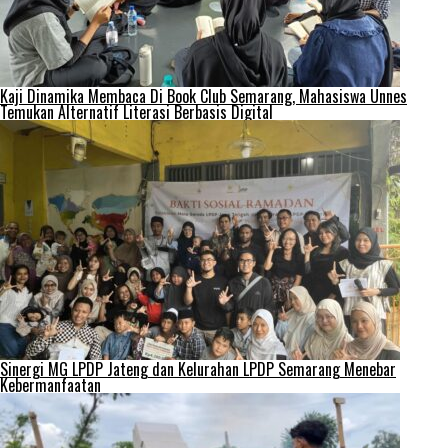
Kaji Dinamika Membaca Di Book Club Semarang, Mahasiswa Unnes
Temukan Alternatif Literasi Berbasis Digital
Sinergi MG LPDP Jateng dan Kelurahan LPDP Semarang Menebar
Kebermanfaatan