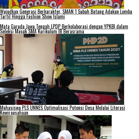
Wujudkan Generasi Berkarakter, SMAN 1 Subah Batang Adakan Lomba
Tartil Hingga Fashion Show Islami
Mata Garuda Jawa Tengah LPDP Berkolaborasi dengan YPKBI dalam
Seleksi Masuk SMA Kurikulum IB Berasrama
Mahasiswa PLS UNNES Optimalisasi Potensi Desa Melalui Literasi
Kewirausahaan