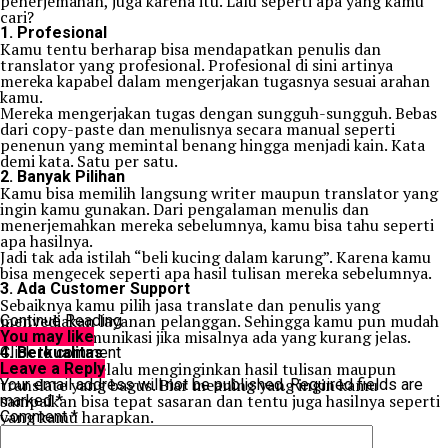
penerjemahan, juga karena itu. Lalu seperti apa yang kamu
cari?
1. Profesional
Kamu tentu berharap bisa mendapatkan penulis dan
translator yang profesional. Profesional di sini artinya
mereka kapabel dalam mengerjakan tugasnya sesuai arahan
kamu.
Mereka mengerjakan tugas dengan sungguh-sungguh. Bebas
dari copy-paste dan menulisnya secara manual seperti
penenun yang memintal benang hingga menjadi kain. Kata
demi kata. Satu per satu.
2. Banyak Pilihan
Kamu bisa memilih langsung writer maupun translator yang
ingin kamu gunakan. Dari pengalaman menulis dan
menerjemahkan mereka sebelumnya, kamu bisa tahu seperti
apa hasilnya.
Jadi tak ada istilah “beli kucing dalam karung”. Karena kamu
bisa mengecek seperti apa hasil tulisan mereka sebelumnya.
3. Ada Customer Support
Sebaiknya kamu pilih jasa translate dan penulis yang
menyediakan layanan pelanggan. Sehingga kamu pun mudah
Continue Reading
untuk berkomunikasi jika misalnya ada yang kurang jelas.
You may like
4. Berkualitas
Click to comment
Tentu kamu selalu menginginkan hasil tulisan maupun
Leave a Reply
translate yang bagus. Biar meaning yang ingin kamu
Your email address will not be published.
Required fields are
sampaikan bisa tepat sasaran dan tentu juga hasilnya seperti
marked
*
yang kamu harapkan.
Comment
*
5. Bisa Revisi