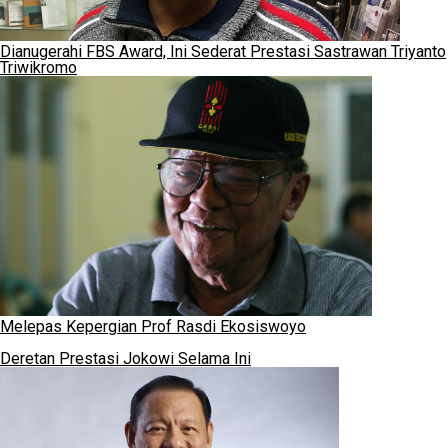
Dianugerahi FBS Award, Ini Sederat Prestasi Sastrawan Triyanto
Triwikromo
Melepas Kepergian Prof Rasdi Ekosiswoyo
Deretan Prestasi Jokowi Selama Ini