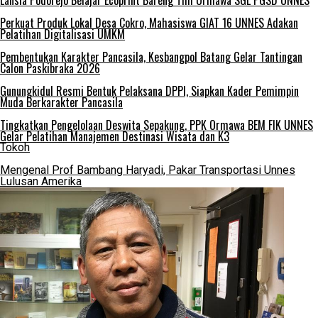
Lansia Podorejo Belajar Ecoprint Bareng Tim Ormawa SGL PGSD UNNES
Perkuat Produk Lokal Desa Cokro, Mahasiswa GIAT 16 UNNES Adakan
Pelatihan Digitalisasi UMKM
Pembentukan Karakter Pancasila, Kesbangpol Batang Gelar Tantingan
Calon Paskibraka 2026
Gunungkidul Resmi Bentuk Pelaksana DPPI, Siapkan Kader Pemimpin
Muda Berkarakter Pancasila
Tingkatkan Pengelolaan Deswita Sepakung, PPK Ormawa BEM FIK UNNES
Gelar Pelatihan Manajemen Destinasi Wisata dan K3
Tokoh
Mengenal Prof Bambang Haryadi, Pakar Transportasi Unnes
Lulusan Amerika