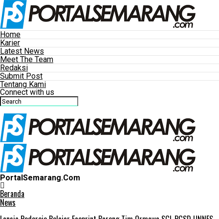
Home
Karier
Latest News
Meet The Team
Redaksi
Submit Post
Tentang Kami
Connect with us
PortalSemarang.Com
Beranda
News