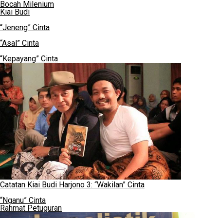
Bocah Milenium
Kiai Budi
“Jeneng” Cinta
“Asal” Cinta
“Kepayang” Cinta
Catatan Kiai Budi Harjono 3: “Wakilan” Cinta
“Nganu” Cinta
Rahmat Petuguran