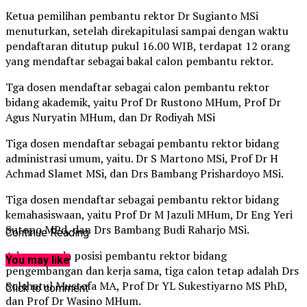
Ketua pemilihan pembantu rektor Dr Sugianto MSi
menuturkan, setelah direkapitulasi sampai dengan waktu
pendaftaran ditutup pukul 16.00 WIB, terdapat 12 orang
yang mendaftar sebagai bakal calon pembantu rektor.
Tga dosen mendaftar sebagai calon pembantu rektor
bidang akademik, yaitu Prof Dr Rustono MHum, Prof Dr
Agus Nuryatin MHum, dan Dr Rodiyah MSi
Tiga dosen mendaftar sebagai pembantu rektor bidang
administrasi umum, yaitu. Dr S Martono MSi, Prof Dr H
Achmad Slamet MSi, dan Drs Bambang Prishardoyo MSi.
Tiga dosen mendaftar sebagai pembantu rektor bidang
kemahasiswaan, yaitu Prof Dr M Jazuli MHum, Dr Eng Yeri
Sutopo MPd, dan Drs Bambang Budi Raharjo MSi.
Continue Reading
Adapun pada posisi pembantu rektor bidang
You may like
pengembangan dan kerja sama, tiga calon tetap adalah Drs
Solehatul Mustofa MA, Prof Dr YL Sukestiyarno MS PhD,
Click to comment
dan Prof Dr Wasino MHum.