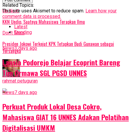
Related Topics:
Up Next
This site uses Akismet to reduce spam.
Learn how your
comment data is processed.
KKN Undip, Saatnya Mahasiswa Terapkan Ilmu
Latest
Trending
Don't Miss
Presiden Jokowi Terkejut KPK Tetapkan Budi Gunawan sebagai
News
3 days ago
Tersangka
Lansia Podorejo Belajar Ecoprint Bareng
Tim Ormawa SGL PGSD UNNES
rahmat petuguran
News
7 days ago
Perkuat Produk Lokal Desa Cokro,
Mahasiswa GIAT 16 UNNES Adakan Pelatihan
Digitalisasi UMKM