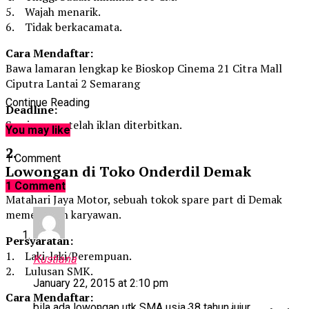
5. Wajah menarik.
6. Tidak berkacamata.
Cara Mendaftar:
Bawa lamaran lengkap ke Bioskop Cinema 21 Citra Mall
Ciputra Lantai 2 Semarang
Continue Reading
Deadline:
Seminggu setelah iklan diterbitkan.
You may like
2.
1 Comment
Lowongan di Toko Onderdil Demak
1 Comment
Matahari Jaya Motor, sebuah tokok spare part di Demak
memerlukan karyawan.
Persyaratan:
1. Laki-laki/Perempuan.
Kustiana
2. Lulusan SMK.
January 22, 2015 at 2:10 pm
Cara Mendaftar:
bila ada lowongan utk SMA usia 38 tahun jujur,