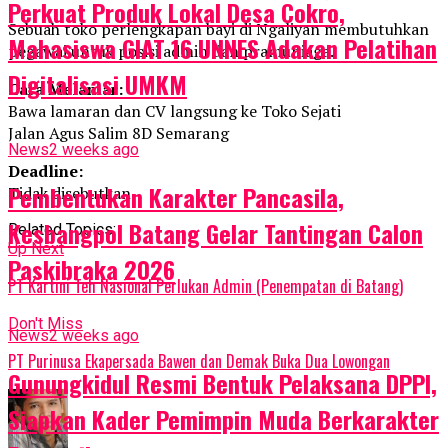
Perkuat Produk Lokal Desa Cokro,
Sebuah toko perlengkapan bayi di Ngaliyan membutuhkan
Mahasiswa GIAT 16 UNNES Adakan Pelatihan
pegawai untuk posisi admin dan pramuniaga.
Digitalisasi UMKM
Cara Melamar:
Bawa lamaran dan CV langsung ke Toko Sejati
Jalan Agus Salim 8D Semarang
News
2 weeks ago
Deadline:
Pembentukan Karakter Pancasila,
Tidak disebutkan.
Kesbangpol Batang Gelar Tantingan Calon
Related Topics:
Up Next
Paskibraka 2026
PT Kartini Teh Nasional Perlukan Admin (Penempatan di Batang)
Don't Miss
News
2 weeks ago
PT Purinusa Ekapersada Bawen dan Demak Buka Dua Lowongan
Gunungkidul Resmi Bentuk Pelaksana DPPI,
Siapkan Kader Pemimpin Muda Berkarakter