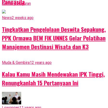
Pancasila
rahmat petuguran
News
2 weeks ago
Tingkatkan Pengelolaan Deswita Sepakung,
PPK Ormawa BEM FIK UNNES Gelar Pelatihan
Manajemen Destinasi Wisata dan K3
Muda & Gembira
12 years ago
Kalau Kamu Masih Mendewakan IPK Tinggi,
Renungkanlah 15 Pertanyaan Ini
Lowongan
11 years ago