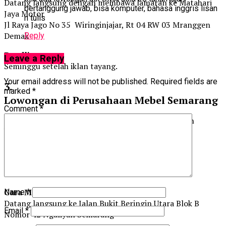
Datang langsung dengan membawa lamaran ke Matahari
bertanggung jawab, bisa komputer, bahasa inggris lisan
Jaya Motor
n tulis
Jl Raya Jago No 35 Wiringinjajar, Rt 04 RW 03 Mranggen
Demak
Reply
Deadline:
Leave a Reply
Seminggu setelah iklan tayang.
Your email address will not be published.
Required fields are
3.
marked
*
Lowongan di Perusahaan Mebel Semarang
Comment
*
Sebuah perusahaan mebel di Semarang memerlukan
karyawan.
Persyaratan:
1. Laki-laki.
2. Pendidikan formal tidak diutamakan.
Cara Mendaftar:
Name
*
Datang langsung ke Jalan Bukit Beringin Utara Blok B
Email
*
Nomor 42 Ngaliyan Semarang