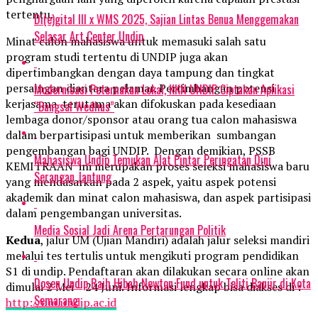
tertentu.
Di(e)gital III x WMS 2025, Sajian Lintas Benua Menggemakan
Selasar Art Center Undip
Minat calon mahasiswa untuk memasuki salah satu
program studi tertentu di UNDIP juga akan
dipertimbangkan dengan daya tampung dan tingkat
persaingan diantara pelamar. Pertimbangan potensi
Modernisasi Peternakan Lokal, KKN UNDIP Ciptakan Aplikasi
kerjasama terutama akan difokuskan pada kesediaan
“Bangsal Wedhus”
lembaga donor/sponsor atau orang tua calon mahasiswa
dalam berpartisipasi untuk memberikan sumbangan
pengembangan bagi UNDIP. Dengan demikian, PSSB
Mahasiswa Undip Temukan Alat Pintar Peringatan Dini
KEMITRAAN ini merupakan proses seleksi mahasiswa baru
Serangan Jantung
yang mendasarkan pada 2 aspek, yaitu aspek potensi
akademik dan minat calon mahasiswa, dan aspek partisipasi
dalam pengembangan universitas.
Media Sosial Jadi Arena Pertarungan Politik
Kedua
, jalur UM (Ujian Mandiri) adalah jalur seleksi mandiri
melalui tes tertulis untuk mengikuti program pendidikan
S1 di undip. Pendaftaran akan dilakukan secara online akan
Dosen Undip Raih Hibah Newton Fund untuk Teliti Banjir di Kota
dimulai 2 Mei – 24 Juni. Informasi lengkap bisa diakses di :
Semarang
http://um.undip.ac.id