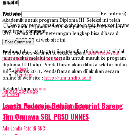
melalui jalur-jalur seleksi sebagai berikut:
Email
*
Pertama
, Jalur PSSB (Program Seleksi Siswa Berpotensi)
Website
Akademik untuk program Diploma III. Seleksi ini telah
Save my name, email, and website in this browser for the
dibuka mulai 3 Januari 2011 sampai dengan 28 Februari
next time I comment.
2011 secara online. Keterangan lengkap bisa dibaca di
menu PSSB D3 di web site ini.
Kedua
, Jalur UM D-III (Ujian Mandiri Diploma III) adalah
This site uses Akismet to reduce spam.
Learn how your
jalur seleksi melalui tes tertulis untuk masuk ke program
comment data is processed.
diploma III Undip. Pendaftaran akan dibuka sekitar bulan
Latest
Juli-Agustus 2011. Pendaftaran akan dilakukan secara
Trending
online di web site :
http://um.undip.ac.id
Related Topics:
undip
News
3 days ago
Up Next
Lansia Podorejo Belajar Ecoprint Bareng
Ketua KPK: Pejabat Bergaya “Petruk Dadi Ratu”
Tim Ormawa SGL PGSD UNNES
Don't Miss
Ada Lomba Foto di SNC