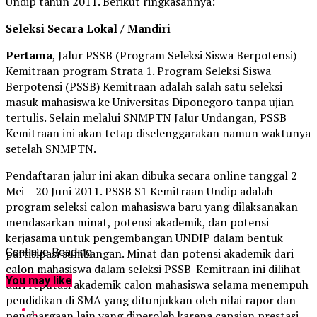
Undip tahun 2011. Berikut ringkasannya:
Seleksi Secara Lokal / Mandiri
Pertama
, Jalur PSSB (Program Seleksi Siswa Berpotensi)
Kemitraan program Strata 1. Program Seleksi Siswa
Berpotensi (PSSB) Kemitraan adalah salah satu seleksi
masuk mahasiswa ke Universitas Diponegoro tanpa ujian
tertulis. Selain melalui SNMPTN Jalur Undangan, PSSB
Kemitraan ini akan tetap diselenggarakan namun waktunya
setelah SNMPTN.
Pendaftaran jalur ini akan dibuka secara online tanggal 2
Mei – 20 Juni 2011. PSSB S1 Kemitraan Undip adalah
program seleksi calon mahasiswa baru yang dilaksanakan
mendasarkan minat, potensi akademik, dan potensi
kerjasama untuk pengembangan UNDIP dalam bentuk
partisipasi sumbangan. Minat dan potensi akademik dari
Continue Reading
calon mahasiswa dalam seleksi PSSB-Kemitraan ini dilihat
You may like
dari reputasi akademik calon mahasiswa selama menempuh
pendidikan di SMA yang ditunjukkan oleh nilai rapor dan
penghargaan lain yang diperoleh karena capaian prestasi