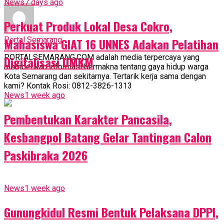
News
7 days ago
Perkuat Produk Lokal Desa Cokro,
Portal Semarang
Mahasiswa GIAT 16 UNNES Adakan Pelatihan
PORTALSEMARANG.COM adalah media terpercaya yang
Digitalisasi UMKM
memberikan informasi bermakna tentang gaya hidup warga
Kota Semarang dan sekitarnya. Tertarik kerja sama dengan
kami? Kontak Rosi: 0812-3826-1313
News
1 week ago
Pembentukan Karakter Pancasila,
Kesbangpol Batang Gelar Tantingan Calon
Paskibraka 2026
News
1 week ago
Gunungkidul Resmi Bentuk Pelaksana DPPI,