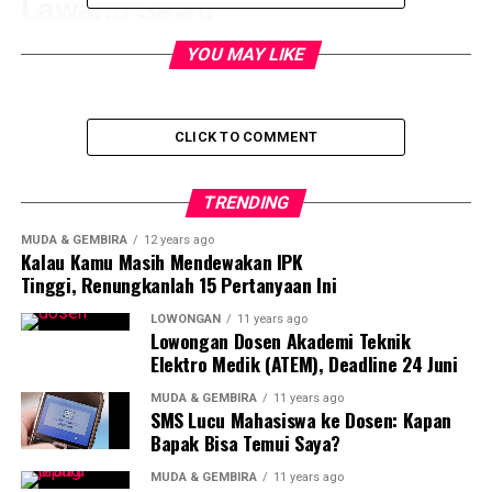
Lawang Sewu
YOU MAY LIKE
CLICK TO COMMENT
TRENDING
MUDA & GEMBIRA
12 years ago
Kalau Kamu Masih Mendewakan IPK
Tinggi, Renungkanlah 15 Pertanyaan Ini
LOWONGAN
11 years ago
Lowongan Dosen Akademi Teknik
Lawang Sewu yang dikenal dengan cerita mistisnya ini
Elektro Medik (ATEM), Deadline 24 Juni
sejatinya bangunan perusahaan kereta api miliki
MUDA & GEMBIRA
11 years ago
Belanda. Karena memiliki banyak sekali pintu yang
SMS Lucu Mahasiswa ke Dosen: Kapan
berjajar, julukan Lawang Sewu atau seribu pintu
Bapak Bisa Temui Saya?
diberikan.
MUDA & GEMBIRA
11 years ago