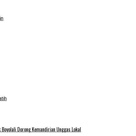
in
atih
 Boyolali Dorong Kemandirian Unggas Lokal