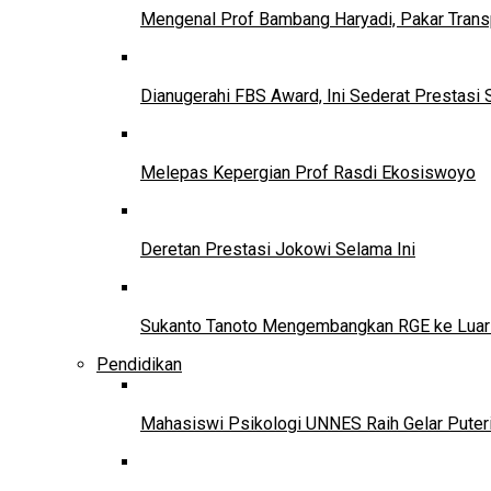
Mengenal Prof Bambang Haryadi, Pakar Trans
Dianugerahi FBS Award, Ini Sederat Prestasi 
Melepas Kepergian Prof Rasdi Ekosiswoyo
Deretan Prestasi Jokowi Selama Ini
Sukanto Tanoto Mengembangkan RGE ke Luar
Pendidikan
Mahasiswi Psikologi UNNES Raih Gelar Puter