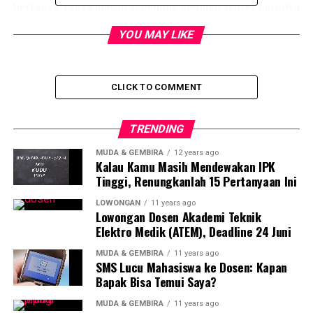
bertanya-tanya alasan si pemilik menjual skuter barunya
itu. Tidak aneh rasanya kalau masyarakat pun kini mulai
YOU MAY LIKE
mempertanyakan apa sebetulnya kekurangan yang
dimiliki Honda ADV150 dan apakah hal itu yang menjadi
alasan unit Honda ADV150 langsung dijual saat baru
CLICK TO COMMENT
ditangan konsumen 2 hari saja?
Menariknya, unggahan penjualan motor Honda ADV150
TRENDING
tersebut tidak lama kemudian mendapat tanggapan dari
agen PT Astra Honda Motor. Ia menyebut bahwa Honda
MUDA & GEMBIRA
12 years ago
Kalau Kamu Masih Mendewakan IPK
selalu menghadirkan produk dengan kualitas terbaiknya.
Tinggi, Renungkanlah 15 Pertanyaan Ini
Akan tetapi, jika konsumen memberikan kritik maupun
saran, Honda pasti akan dengan berbesar hati untuk
LOWONGAN
11 years ago
Lowongan Dosen Akademi Teknik
mendengarkannya.
Elektro Medik (ATEM), Deadline 24 Juni
Honda ADV150 Bekas Pertama
MUDA & GEMBIRA
11 years ago
SMS Lucu Mahasiswa ke Dosen: Kapan
Bapak Bisa Temui Saya?
Pemilik Honda ADV150 yang telah menjual skutonya
tersebut memang tidak membeberkan secara detail
MUDA & GEMBIRA
11 years ago