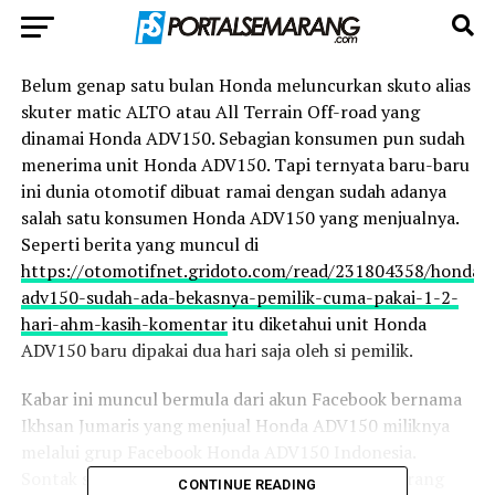
Belum genap satu bulan Honda meluncurkan skuto alias
skuter matic ALTO atau All Terrain Off-road yang
dinamai Honda ADV150. Sebagian konsumen pun sudah
menerima unit Honda ADV150. Tapi ternyata baru-baru
ini dunia otomotif dibuat ramai dengan sudah adanya
salah satu konsumen Honda ADV150 yang menjualnya.
Seperti berita yang muncul di
https://otomotifnet.gridoto.com/read/231804358/honda-
adv150-sudah-ada-bekasnya-pemilik-cuma-pakai-1-2-
hari-ahm-kasih-komentar
itu diketahui unit Honda
ADV150 baru dipakai dua hari saja oleh si pemilik.
Kabar ini muncul bermula dari akun Facebook bernama
Ikhsan Jumaris yang menjual Honda ADV150 miliknya
melalui grup Facebook Honda ADV150 Indonesia.
Sontak saja unggahannya itu membuat banyak orang
CONTINUE READING