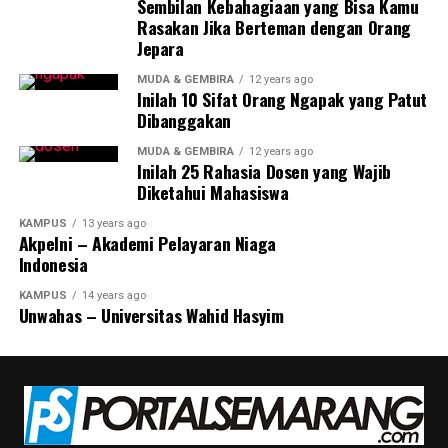
Sembilan Kebahagiaan yang Bisa Kamu
alasannya. Penjualan tersebut bisa jadi sebagai Honda
Rasakan Jika Berteman dengan Orang
ADV150 bekas yang pertama.
Jepara
Saat ini memang skuter tengah menjadi salah satu jenis
MUDA & GEMBIRA
12 years ago
Inilah 10 Sifat Orang Ngapak yang Patut
motor yang sukses menarik perhatian masyarakat. Tidak
Dibanggakan
sedikit masyarakat yang mulai beralih untuk memakai
skuter.
MUDA & GEMBIRA
12 years ago
Inilah 25 Rahasia Dosen yang Wajib
Diketahui Mahasiswa
Hadirnya Honda ADV150 sempat dibanding-bandingkan
dengan Yamaha NMAX yang memang hadir jauh lebih
KAMPUS
13 years ago
Akpelni – Akademi Pelayaran Niaga
dulu. Bahkan Yamaha NMAX bisa disebut sebagai
Indonesia
pelopor skutik di Indonesia. Yamaha NMAX sendiri juga
disebut-sebut sebagai penguasa motor matic di kelas
KAMPUS
14 years ago
Unwahas – Universitas Wahid Hasyim
150cc. Lantas, jika dibandingkan keduanya, apakah
memang Honda ADV150 punya nilai minus yang lebih
banyak?
Perbandingan NMAX dan