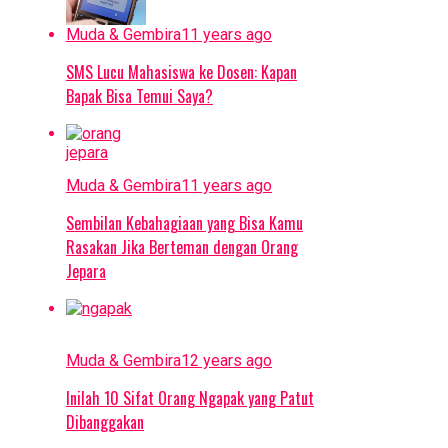
Padahal kalau ibu hamil tidak makan, jabang bayi tentu
Muda & Gembira
11 years ago
tidak dapat asupan makanan. Untuk itu, kamu sebagai
suami perlu selalu mengingatkan. Bila perlu kamu bisa
SMS Lucu Mahasiswa ke Dosen: Kapan
menyuapinya biar tambah mesra.
Bapak Bisa Temui Saya?
Well, itulah yang perlu diketahui oleh suami saat istri
sedang hamil. Bagaimana menurutmu? Apakah masih
ada yang kurang?
Muda & Gembira
11 years ago
Related Topics:
Sembilan Kebahagiaan yang Bisa Kamu
Up Next
Rasakan Jika Berteman dengan Orang
Jepara
Jika Ingin Melahirkan Normal, Ini 8 Hal yang Perlu
Dipersiapkan!
Don't Miss
Muda & Gembira
12 years ago
Hal-hal yang Dikhawatirkan Suami Ketika Istrinya
Inilah 10 Sifat Orang Ngapak yang Patut
Kecanduan Drama Korea
Dibanggakan