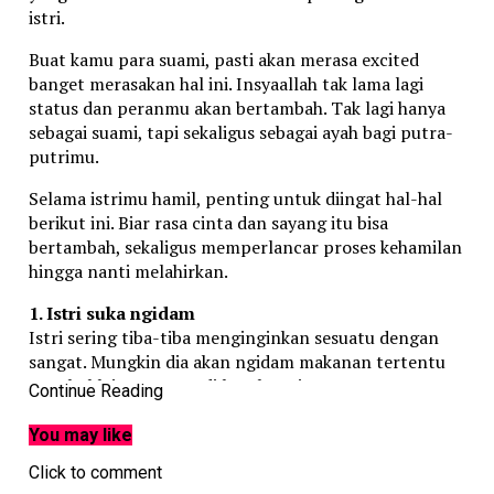
istri.
Buat kamu para suami, pasti akan merasa excited
banget merasakan hal ini. Insyaallah tak lama lagi
status dan peranmu akan bertambah. Tak lagi hanya
sebagai suami, tapi sekaligus sebagai ayah bagi putra-
putrimu.
Selama istrimu hamil, penting untuk diingat hal-hal
berikut ini. Biar rasa cinta dan sayang itu bisa
bertambah, sekaligus memperlancar proses kehamilan
hingga nanti melahirkan.
1. Istri suka ngidam
Istri sering tiba-tiba menginginkan sesuatu dengan
sangat. Mungkin dia akan ngidam makanan tertentu
atau hal lainnya yang di luar kewajaran.
Continue Reading
Sebagai suami kamu perlu menurutinya. Selama
You may like
ngidam yang diminta istri masih masuk golongan wajar
Click to comment
dan mungkin kamu turuti. Tapi kalau memang sulit