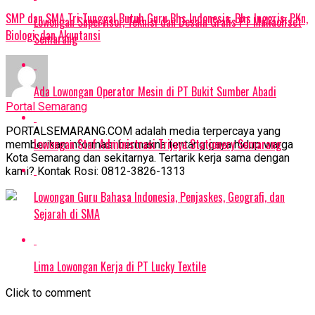
SMP dan SMA Tri Tunggal Butuh Guru Bhs Indonesia, Bhs Inggris, PKn,
Lowongan Supervisor, Teknisi dan Desain Grafis PT Muliaoffset
Biologi, dan Akuntansi
Semarang
Ada Lowongan Operator Mesin di PT Bukit Sumber Abadi
Portal Semarang
PORTALSEMARANG.COM adalah media terpercaya yang
Lowongan Staf Administrasi Trijaya Stationery Semarang
memberikan informasi bermakna tentang gaya hidup warga
Kota Semarang dan sekitarnya. Tertarik kerja sama dengan
kami? Kontak Rosi: 0812-3826-1313
Lowongan Guru Bahasa Indonesia, Penjaskes, Geografi, dan
Sejarah di SMA
Lima Lowongan Kerja di PT Lucky Textile
Click to comment