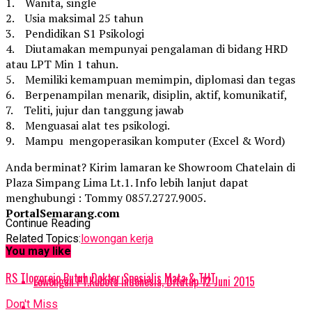
1. Wanita, single
2. Usia maksimal 25 tahun
3. Pendidikan S1 Psikologi
4. Diutamakan mempunyai pengalaman di bidang HRD
atau LPT Min 1 tahun.
5. Memiliki kemampuan memimpin, diplomasi dan tegas
6. Berpenampilan menarik, disiplin, aktif, komunikatif,
7. Teliti, jujur dan tanggung jawab
8. Menguasai alat tes psikologi.
9. Mampu mengoperasikan komputer (Excel & Word)
Anda berminat? Kirim lamaran ke Showroom Chatelain di
Plaza Simpang Lima Lt.1. Info lebih lanjut dapat
menghubungi : Tommy 0857.2727.9005.
PortalSemarang.com
Continue Reading
Related Topics:
lowongan kerja
You may like
Up Next
RS Tlogorejo Butuh Dokter Spesialis Mata & THT
Lowongan PT.Kubota Indonesia, Ditutup 12 Juni 2015
Don't Miss