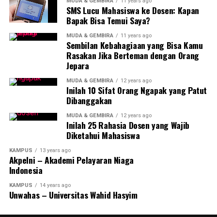
MUDA & GEMBIRA
11 years ago
pengalaman pribadi,” ujar Leo saat mengingat
SMS Lucu Mahasiswa ke Dosen: Kapan
perjalanan akademiknya.
Bapak Bisa Temui Saya?
MUDA & GEMBIRA
11 years ago
Leo Fernando adalah contoh nyata bagaimana
Sembilan Kebahagiaan yang Bisa Kamu
kombinasi antara disiplin diri, minat yang mendalam
Rasakan Jika Berteman dengan Orang
pada bidang studi, dan dukungan dari lingkungan dapat
Jepara
menghasilkan prestasi yang membanggakan. Prestasi
MUDA & GEMBIRA
12 years ago
Leo tidak hanya menjadi kebanggaan pribadi, tetapi juga
Inilah 10 Sifat Orang Ngapak yang Patut
inspirasi bagi generasi mahasiswa masa depan.
Dibanggakan
MUDA & GEMBIRA
12 years ago
Inilah 25 Rahasia Dosen yang Wajib
RELATED TOPICS:
Diketahui Mahasiswa
UP NEXT
Guru se-Kecamatan Tugu Gelar Lokakarya
KAMPUS
13 years ago
Akpelni – Akademi Pelayaran Niaga
DON'T MISS
Indonesia
Rektor UNNES Ajak Wisudawan Manfaatkan AI Secara
Proporsional
KAMPUS
14 years ago
Unwahas – Universitas Wahid Hasyim