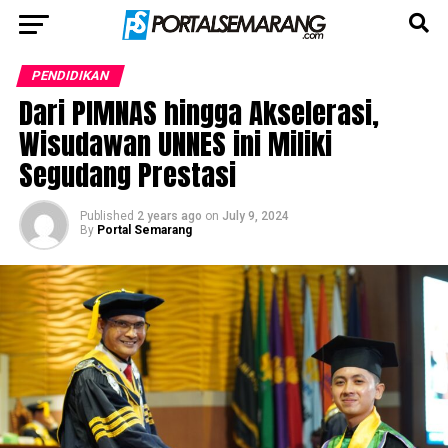
PENDIDIKAN
Dari PIMNAS hingga Akselerasi,
Wisudawan UNNES ini Miliki
Segudang Prestasi
Published
2 years ago
on
July 9, 2024
By
Portal Semarang