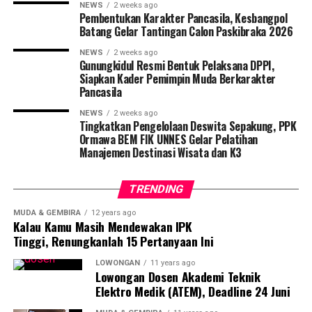
NEWS
2 weeks ago
studi dengan kegiatan sosial di luar kampus.
Pembentukan Karakter Pancasila, Kesbangpol
Batang Gelar Tantingan Calon Paskibraka 2026
Semasa kuliah, Leo tercatat aktif mengikuti berbagai
NEWS
2 weeks ago
seminar, workshop, dan kompetisi untuk memperluas
Gunungkidul Resmi Bentuk Pelaksana DPPI,
pengetahuannya. Keikutsertaannya dalam proyek riset
Siapkan Kader Pemimpin Muda Berkarakter
Pancasila
dan publikasi ilmiah membantu mengasah keterampilan
praktisnya dalam bidang yang diminatinya.
NEWS
2 weeks ago
Tingkatkan Pengelolaan Deswita Sepakung, PPK
Ormawa BEM FIK UNNES Gelar Pelatihan
Meski telah diwisuda, saat ini Leo masih tercatat sebagai
Manajemen Destinasi Wisata dan K3
mahasiswa Program Studi S2 Pendidikan Bahasa
Indonesia UNNES. Ia merupakan mahasiswa program
TRENDING
fast track (akselerasi). Program ini memungkinkannya
untuk menempuh pendidikan S1 dan S2 dalam waktu
MUDA & GEMBIRA
12 years ago
Kalau Kamu Masih Mendewakan IPK
lima tahun.
Tinggi, Renungkanlah 15 Pertanyaan Ini
“Alhamdulillah fast track saya bisa difasilitasi oleh
LOWONGAN
11 years ago
UNNES. Terima kasih UNNES. Perjalanan ini telah
Lowongan Dosen Akademi Teknik
mengajarkan saya banyak hal, tidak hanya dalam hal
Elektro Medik (ATEM), Deadline 24 Juni
akademik tetapi juga dalam pembentukan karakter dan