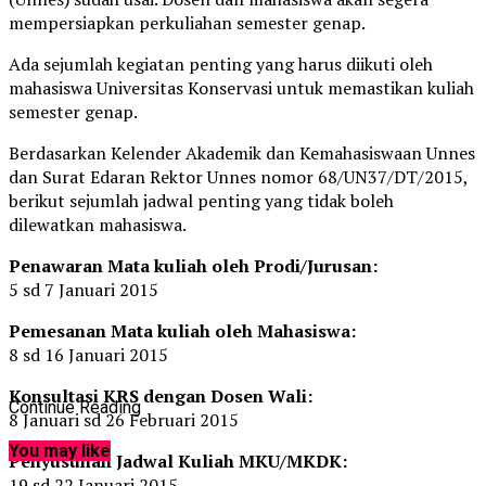
mempersiapkan perkuliahan semester genap.
Ada sejumlah kegiatan penting yang harus diikuti oleh
mahasiswa Universitas Konservasi untuk memastikan kuliah
semester genap.
Berdasarkan Kelender Akademik dan Kemahasiswaan Unnes
dan Surat Edaran Rektor Unnes nomor 68/UN37/DT/2015,
berikut sejumlah jadwal penting yang tidak boleh
dilewatkan mahasiswa.
Penawaran Mata kuliah oleh Prodi/Jurusan:
5 sd 7 Januari 2015
Pemesanan Mata kuliah oleh Mahasiswa:
8 sd 16 Januari 2015
Konsultasi KRS dengan Dosen Wali:
Continue Reading
8 Januari sd 26 Februari 2015
You may like
Penyusunan Jadwal Kuliah MKU/MKDK:
19 sd 22 Januari 2015