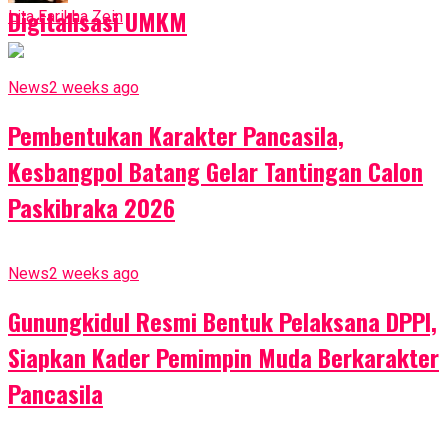
Digitalisasi UMKM
Lita Farikha Zein
News
2 weeks ago
Pembentukan Karakter Pancasila,
Kesbangpol Batang Gelar Tantingan Calon
Paskibraka 2026
News
2 weeks ago
Gunungkidul Resmi Bentuk Pelaksana DPPI,
Siapkan Kader Pemimpin Muda Berkarakter
Pancasila