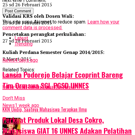
next time I comment.
25 sd 26 Februari 2015
Validasi KRS oleh Dosen Wali:
This site uses Akismet to reduce spam.
Learn how your
25 sd 26 Februari 2015
comment data is processed.
Pencetakan perangkat perkuliahan:
Latest
27 sd 28 Februari 2015
Trending
Kuliah Perdana Semester Genap 2014/2015:
2 Maret 2015
News
4 days ago
Related Topics:
Lansia Podorejo Belajar Ecoprint Bareng
Up Next
Tim Ormawa SGL PGSD UNNES
Rektor Unnes Terima Damandiri Award
Don't Miss
News
1 week ago
KKN Undip, Saatnya Mahasiswa Terapkan Ilmu
Perkuat Produk Lokal Desa Cokro,
Mahasiswa GIAT 16 UNNES Adakan Pelatihan