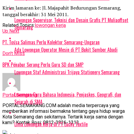
Kirim lamaran ke: Jl. Majapahit Bedurungan Semarang,
tanggal berakhir: 31 Mei 2011.
Lowongan Supervisor, Teknisi dan Desain Grafis PT Muliaoffset
Related Topics:
lowongan kerja
Semarang
Up Next
PT. Tossa Salimas Perlu Kolektor Semarang-Ungaran
Ada Lowongan Operator Mesin di PT Bukit Sumber Abadi
Don't Miss
BPK Penabur Serang Perlu Guru SD dan SMP
Lowongan Staf Administrasi Trijaya Stationery Semarang
Lowongan Guru Bahasa Indonesia, Penjaskes, Geografi, dan
Portal Semarang
Sejarah di SMA
PORTALSEMARANG.COM adalah media terpercaya yang
memberikan informasi bermakna tentang gaya hidup warga
Kota Semarang dan sekitarnya. Tertarik kerja sama dengan
kami? Kontak Rosi: 0812-3826-1313
Lima Lowongan Kerja di PT Lucky Textile