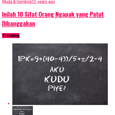
Muda & Gembira
12 years ago
Inilah 10 Sifat Orang Ngapak yang Patut
Dibanggakan
Trending