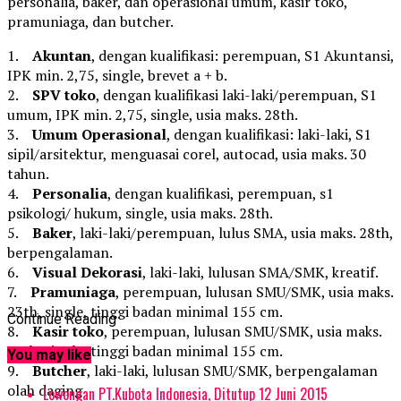
personalia, baker, dan operasional umum, kasir toko,
pramuniaga, dan butcher.
1.
Akuntan
, dengan kualifikasi: perempuan, S1 Akuntansi,
IPK min. 2,75, single, brevet a + b.
2.
SPV toko
, dengan kualifikasi laki-laki/perempuan, S1
umum, IPK min. 2,75, single, usia maks. 28th.
3.
Umum Operasional
, dengan kualifikasi: laki-laki, S1
sipil/arsitektur, menguasai corel, autocad, usia maks. 30
tahun.
4.
Personalia
, dengan kualifikasi, perempuan, s1
psikologi/ hukum, single, usia maks. 28th.
5.
Baker
, laki-laki/perempuan, lulus SMA, usia maks. 28th,
berpengalaman.
6.
Visual Dekorasi
, laki-laki, lulusan SMA/SMK, kreatif.
7.
Pramuniaga
, perempuan, lulusan SMU/SMK, usia maks.
23th, single, tinggi badan minimal 155 cm.
Continue Reading
8.
Kasir toko
, perempuan, lulusan SMU/SMK, usia maks.
23th, single, tinggi badan minimal 155 cm.
You may like
9.
Butcher
, laki-laki, lulusan SMU/SMK, berpengalaman
olah daging
Lowongan PT.Kubota Indonesia, Ditutup 12 Juni 2015