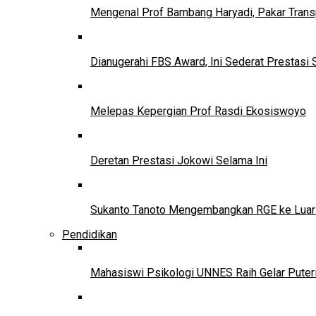
Mengenal Prof Bambang Haryadi, Pakar Trans
Dianugerahi FBS Award, Ini Sederat Prestasi 
Melepas Kepergian Prof Rasdi Ekosiswoyo
Deretan Prestasi Jokowi Selama Ini
Sukanto Tanoto Mengembangkan RGE ke Luar
Pendidikan
Mahasiswi Psikologi UNNES Raih Gelar Puter