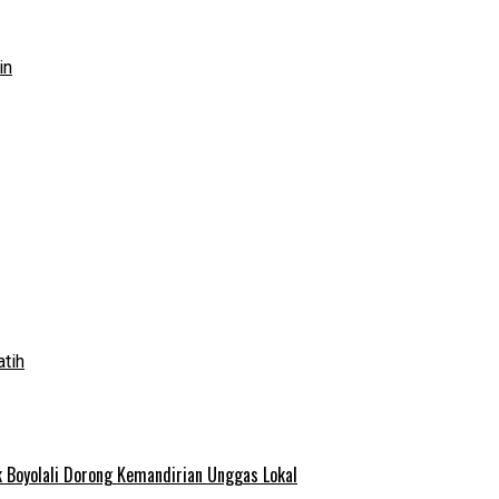
in
atih
 Boyolali Dorong Kemandirian Unggas Lokal