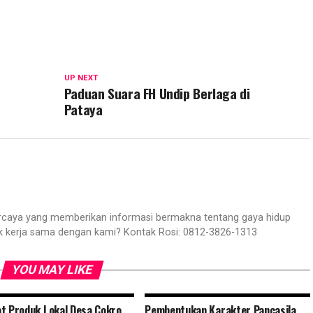
UP NEXT
Paduan Suara FH Undip Berlaga di
Pataya
aya yang memberikan informasi bermakna tentang gaya hidup
ik kerja sama dengan kami? Kontak Rosi: 0812-3826-1313
YOU MAY LIKE
t Produk Lokal Desa Cokro,
Pembentukan Karakter Pancasila,