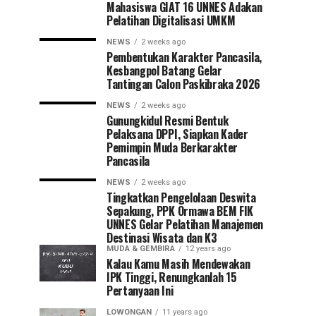
Mahasiswa GIAT 16 UNNES Adakan
Pelatihan Digitalisasi UMKM
NEWS
2 weeks ago
Pembentukan Karakter Pancasila,
Kesbangpol Batang Gelar
Tantingan Calon Paskibraka 2026
NEWS
2 weeks ago
Gunungkidul Resmi Bentuk
Pelaksana DPPI, Siapkan Kader
Pemimpin Muda Berkarakter
Pancasila
NEWS
2 weeks ago
Tingkatkan Pengelolaan Deswita
Sepakung, PPK Ormawa BEM FIK
UNNES Gelar Pelatihan Manajemen
Destinasi Wisata dan K3
MUDA & GEMBIRA
12 years ago
Kalau Kamu Masih Mendewakan
IPK Tinggi, Renungkanlah 15
Pertanyaan Ini
LOWONGAN
11 years ago