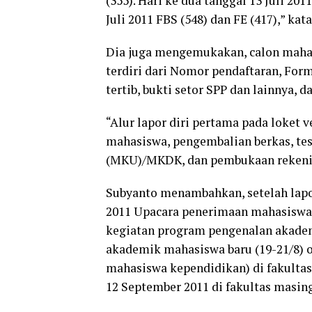
(355). Hari ke dua tanggal 13 Juli 2011
Juli 2011 FBS (548) dan FE (417),” kat
Dia juga mengemukakan, calon mahasi
terdiri dari Nomor pendaftaran, Form
tertib, bukti setor SPP dan lainnya, d
“Alur lapor diri pertama pada loket 
mahasiswa, pengembalian berkas, tes
(MKU)/MKDK, dan pembukaan rekenin
Subyanto menambahkan, setelah lapor
2011 Upacara penerimaan mahasiswa b
kegiatan program pengenalan akademi
akademik mahasiswa baru (19-21/8) o
mahasiswa kependidikan) di fakultas
12 September 2011 di fakultas masi