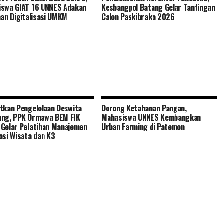
swa GIAT 16 UNNES Adakan
Kesbangpol Batang Gelar Tantingan
han Digitalisasi UMKM
Calon Paskibraka 2026
tkan Pengelolaan Deswita
Dorong Ketahanan Pangan,
ung, PPK Ormawa BEM FIK
Mahasiswa UNNES Kembangkan
Gelar Pelatihan Manajemen
Urban Farming di Patemon
asi Wisata dan K3