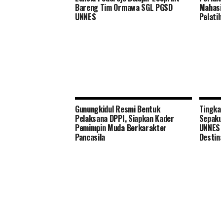
Bareng Tim Ormawa SGL PGSD
Mahasi
UNNES
Pelati
Gunungkidul Resmi Bentuk
Tingka
Pelaksana DPPI, Siapkan Kader
Sepak
Pemimpin Muda Berkarakter
UNNES 
Pancasila
Destin