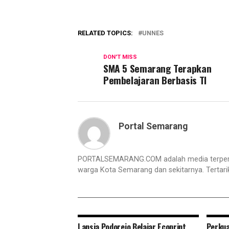
RELATED TOPICS:
UNNES
DON'T MISS
SMA 5 Semarang Terapkan
Pembelajaran Berbasis TI
Portal Semarang
PORTALSEMARANG.COM adalah media terperc
warga Kota Semarang dan sekitarnya. Tertar
Lansia Podorejo Belajar Ecoprint
Perkua