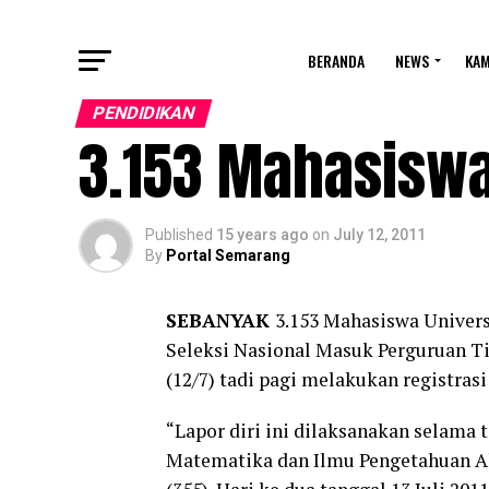
BERANDA
NEWS
KA
PENDIDIKAN
3.153 Mahasiswa
Published
15 years ago
on
July 12, 2011
By
Portal Semarang
SEBANYAK
3.153 Mahasiswa Univers
Seleksi Nasional Masuk Perguruan Ti
(12/7) tadi pagi melakukan registras
“Lapor diri ini dilaksanakan selama t
Matematika dan Ilmu Pengetahuan Al