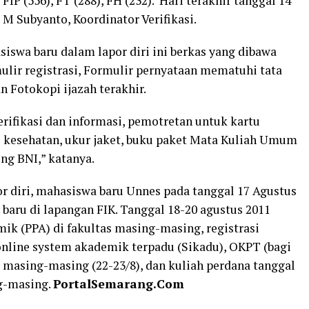
 FIP (556), FT (288), FH (232). Hari terakhir tanggal 14
a M Subyanto, Koordinator Verifikasi.
swa baru dalam lapor diri ini berkas yang dibawa
ulir registrasi, Formulir pernyataan mematuhi tata
an Fotokopi ijazah terakhir.
verifikasi dan informasi, pemotretan untuk kartu
 kesehatan, ukur jaket, buku paket Mata Kuliah Umum
g BNI,” katanya.
 diri, mahasiswa baru Unnes pada tanggal 17 Agustus
aru di lapangan FIK. Tanggal 18-20 agustus 2011
k (PPA) di fakultas masing-masing, registrasi
nline system akademik terpadu (Sikadu), OKPT (bagi
 masing-masing (22-23/8), dan kuliah perdana tanggal
ng-masing.
PortalSemarang.Com