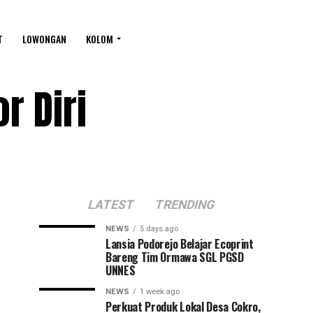
T
LOWONGAN
KOLOM
r Diri
LATEST
TRENDING
NEWS
5 days ago
Lansia Podorejo Belajar Ecoprint
Bareng Tim Ormawa SGL PGSD
UNNES
NEWS
1 week ago
Perkuat Produk Lokal Desa Cokro,