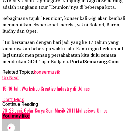
WIB di Stadion Diponegoro. Kunjungan Gigi di Semarang
adalah rangkaun tour “Reunion”nya di beberapa kota.
Sebagimana tajuk “Reunion”, konser kali Gigi akan kembali
menampilkan ekspersonel mereka, yakni Roland, Baron,
Budhy dan Opet.
“Ini bersamaan dengan hari jadi yang ke 17 tahun yang
kami rayakan beberapa waktu lalu. Kami ingin berkumpul
lagi untuk mengenang persahabatan kita dulu semasa
mendirikan GIGI,” ujar Budjana.
PortalSemarang.Com
Related Topics:
konser
musik
Up Next
15-16 Juli, Workshop Creative Industry di Udinus
Don't Miss
Continue Reading
20-26 Juni, Gelar Karya Seni Musik 2011 Mahasiswa Unnes
You may like