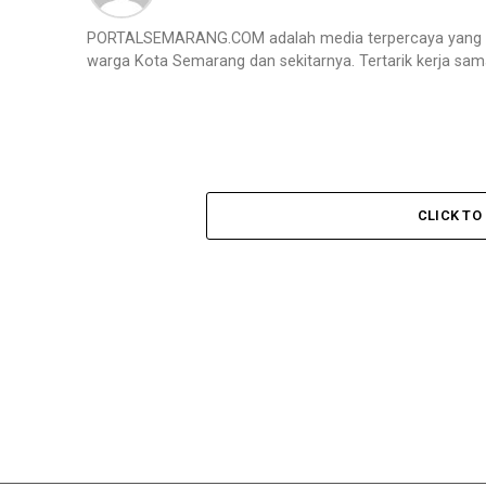
PORTALSEMARANG.COM adalah media terpercaya yang m
warga Kota Semarang dan sekitarnya. Tertarik kerja sa
CLICK T