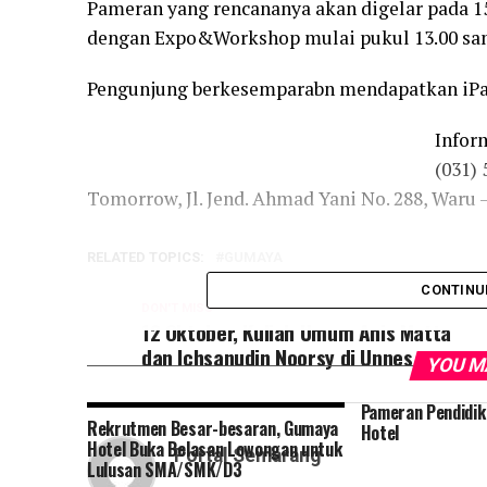
Pameran yang rencananya akan digelar pada 15
dengan Expo&Workshop mulai pukul 13.00 sam
Pengunjung berkesemparabn mendapatkan iPa
Infor
(031) 
Tomorrow, Jl. Jend. Ahmad Yani No. 288, Waru
RELATED TOPICS:
GUMAYA
CONTINU
DON'T MISS
12 Oktober, Kuliah Umum Anis Matta
dan Ichsanudin Noorsy di Unnes
YOU M
Pameran Pendidik
Rekrutmen Besar-besaran, Gumaya
Hotel
Hotel Buka Belasan Lowongan untuk
Portal Semarang
Lulusan SMA/SMK/D3