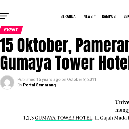
BERANDA
NEWS
KAMPUS
SE
EVENT
15 Oktober, Pamera
Gumaya Tower Hote
Published
15 years ago
on
October 8, 2011
By
Portal Semarang
Unive
mengg
1,2,3
GUMAYA TOWER HOTEL
, Jl. Gajah Mada