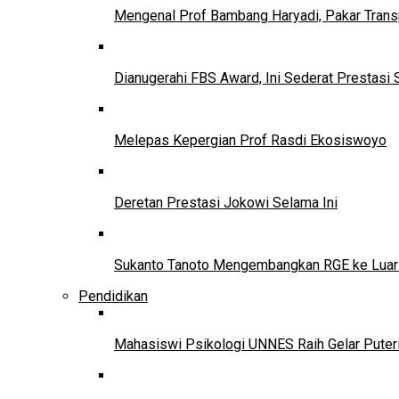
Mengenal Prof Bambang Haryadi, Pakar Trans
Dianugerahi FBS Award, Ini Sederat Prestasi 
Melepas Kepergian Prof Rasdi Ekosiswoyo
Deretan Prestasi Jokowi Selama Ini
Sukanto Tanoto Mengembangkan RGE ke Luar
Pendidikan
Mahasiswi Psikologi UNNES Raih Gelar Puter