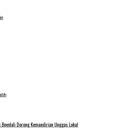
in
atih
 Boyolali Dorong Kemandirian Unggas Lokal