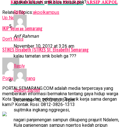
KEUNGGULAN
|
BIAYA KULIAH
|
ARSIP AKPOL
apakah lulusan smk bisa masuk pak?
Reply
Related Topics:
akpol
kampus
Up Next
IKIP Veteran Semarang
Arif Rahman
Don't Miss
November 10, 2012 at 3:26 am
STIKES Elisabeth (STIKES St. Elisabeth) Semarang
kalau tamatan smk boleh ga ???
Reply
Portal Semarang
PORTALSEMARANG.COM adalah media terpercaya yang
dukun santet
memberikan informasi bermakna tentang gaya hidup warga
Kota Semarang dan sekitarnya. Tertarik kerja sama dengan
December 10, 2012 at 3:54 pm
kami? Kontak Rosi: 0812-3826-1313
sujitmika ingkang nggregesi,
nagari panjenengan sampun dikupeng prajurit Ndalem,
Kula panjenengan sampun ngertos kedah pripun