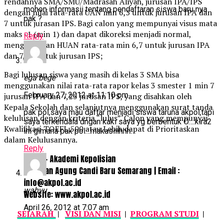
rendahnya SMA/SMU/Madrasah Aliyah, jurusan IPA/IPS
mohon informasii tentang pendaftaran siswa baru nya
dengan nilai rata-rata UAN min 6,5 untuk jurusan IPA dan
pak ?
7 untuk jurasan IPS. Bagi calon yang mempunyai visus mata
maks -1 (min 1) dan dapat dikoreksi menjadi normal,
Reply
menggunakan HUAN rata-rata min 6,7 untuk jurusan IPA
dan 7,25 untuk jurusan IPS;
Bagi lulusan siswa yang masih di kelas 3 SMA bisa
ega bege
menggunakan nilai rata-rata rapor kelas 3 smester 1 min 7
February 27, 2012 at 11:10 pm
jurusan IPA dan 7,25 jurusan IPS, yang disahkan oleh
Kepala Sekolah dan selanjutnya menggunakan surat tanda
pak pol,saya mau daftar menjadi siswa taruna akpol,tapi
kelulusan dengan kriteria “lulus”. Calon yang mempunyai
saya terkendala dngan kaki saya yg berbentuk O….kira2
Kwalifikasi TOEFL 500 atau Lebih dapat di Prioritaskan
ini gimana pak pol…makasiiihhh…
dalam Kelulusannya.
Reply
AKPOL – Akademi Kepolisian
Jl.Sultan Agung Candi Baru Semarang | Email :
info@akpol.ac.id
wahyu
Website: www.akpol.ac.id
April 26, 2012 at 7:07 am
SEJARAH
|
VISI DAN MISI
|
PROGRAM STUDI
|