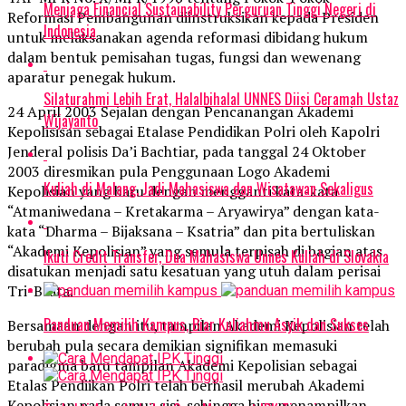
Menjaga Financial Sustainability Perguruan Tinggi Negeri di
Reformasi Pembangunan diinstruksikan kepada Presiden
Indonesia
untuk melaksanakan agenda reformasi dibidang hukum
dalam bentuk pemisahan tugas, fungsi dan wewenang
aparatur penegak hukum.
Silaturahmi Lebih Erat, Halalbihalal UNNES Diisi Ceramah Ustaz
24 April 2003 Sejalan dengan Pencanangan Akademi
Wijayanto
Kepolisisan sebagai Etalase Pendidikan Polri oleh Kapolri
Jenderal polisis Da’i Bachtiar, pada tanggal 24 Oktober
2003 diresmikan pula Penggunaan Logo Akademi
Kuliah di Malang, Jadi Mahasiswa dan Wisatawan Sekaligus
Kepolisian yang baru dengan mengganti kata-kata
“Atmaniwedana – Kretakarma – Aryawirya” dengan kata-
kata “Dharma – Bijaksana – Ksatria” dan pita bertuliskan
“Akademi Kepolisian” yang semula terpisah di bagian atas
Ikuti Credit Transfer, Dua Mahasiswa Unnes Kuliah di Slovakia
disatukan menjadi satu kesatuan yang utuh dalam perisai
Tri-Brata.
Panduan Memilih Kampus, Biar Kuliahmu Asyik dan Sukses
Bersamaan dengan itu, tampilan Akademi Kepolisian telah
berubah pula secara demikian signifikan memasuki
paradigma baru tampilan Akademi Kepolisian sebagai
Etalas Pendiikan Polri telah berhasil merubah Akademi
Kepolisian pada semua sisi, sehingga bisa menampilkan