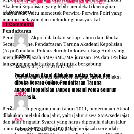
Terbukti Ampuh! Inilah Cara Mendapat IPK Tinggi
Akademi Kepolisian yang lebih mendekati kaeinginan
11 Comments
masyarakat yaitu mencetak Perwira-Perwira Polri yang
mampu melayani dan melindungi masyarakat.
11 Comments
Pendaftaran
Pendaftaran Akpol dilakukan setiap tahun dan dibuka
Secara Online. Pendaftaran Taruna Akademi Kepolisian
(Akpol) melalui Polda seluruh Indonesia. Bagi Anda yang
Indhira
mempunyai ijazah SMA/SMU/MA jurusan IPA dan IPS bisa
langsung mendaftarkan diri untuk bergabung.
January 31, 2012 at 6:12 am
Pendaftaran Akpol dilakukan setiap tahun dan
Mohon diinformasikan lebih lengkat, jadwal seleksi,
dibuka Secara Online. Pendaftaran Taruna
mekanisme, dan sebagainya.
Akademi Kepolisian (Akpol) melalui Polda seluruh
Reply
Indonesia.
Berdasarkan pengumuman tahun 2011, penerimaan Akpol
dilakukan melalui dua jalur, yaitu jalur siswa SMA/sederajat
vian
dan jalur brigadir. Syarat yang harus dipenuhi dalam jalur
umum atau SMA/sederajat, adalah berijazah serendah-
February 12, 2012 at 10:31 am