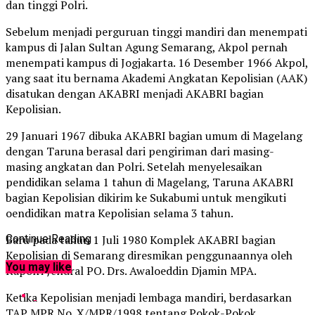
dan tinggi Polri.
Sebelum menjadi perguruan tinggi mandiri dan menempati
kampus di Jalan Sultan Agung Semarang, Akpol pernah
menempati kampus di Jogjakarta. 16 Desember 1966 Akpol,
yang saat itu bernama Akademi Angkatan Kepolisian (AAK)
disatukan dengan AKABRI menjadi AKABRI bagian
Kepolisian.
29 Januari 1967 dibuka AKABRI bagian umum di Magelang
dengan Taruna berasal dari pengiriman dari masing-
masing angkatan dan Polri. Setelah menyelesaikan
pendidikan selama 1 tahun di Magelang, Taruna AKABRI
bagian Kepolisian dikirim ke Sukabumi untuk mengikuti
oendidikan matra Kepolisian selama 3 tahun.
Baru pada tahun 1 Juli 1980 Komplek AKABRI bagian
Continue Reading
Kepolisian di Semarang diresmikan penggunaannya oleh
You may like
Kapolri Jendral PO. Drs. Awaloeddin Djamin MPA.
Ketika Kepolisian menjadi lembaga mandiri, berdasarkan
TAP MPR No. X/MPR/1998 tentang Pokok-Pokok